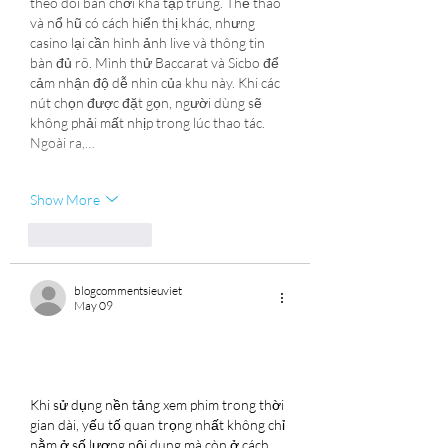
theo dõi bàn chơi khá tập trung. Thể thao 
và nổ hũ có cách hiển thị khác, nhưng 
casino lại cần hình ảnh live và thông tin 
bàn đủ rõ. Mình thử Baccarat và Sicbo để 
cảm nhận độ dễ nhìn của khu này. Khi các 
nút chọn được đặt gọn, người dùng sẽ 
không phải mất nhịp trong lúc thao tác. 
Ngoài ra,…
Show More
Like
Reply
blogcommentsieuviet
May 09
Khi sử dụng nền tảng xem phim trong thời 
gian dài, yếu tố quan trọng nhất không chỉ 
nằm ở số lượng nội dung mà còn ở cách 